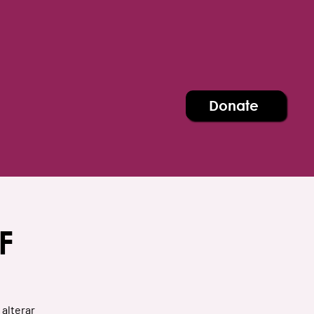
Donate
F
 alterar