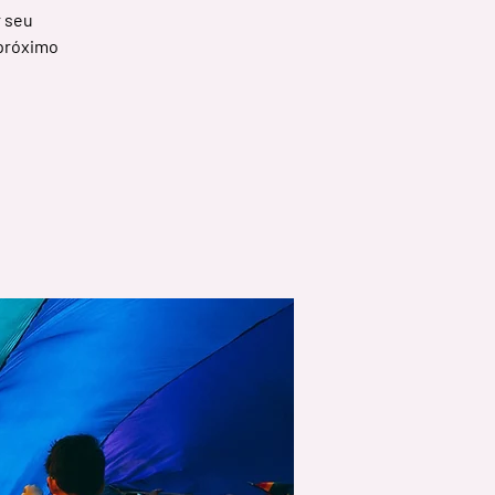
r seu
 próximo