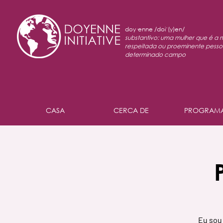
doy·enne /doiˈ(y)en/
substantivo: uma mulher que é a 
respeitada ou proeminente pess
determinado campo
CASA
CERCA DE
PROGRAM
Eu sou 