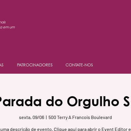
mais
oa em um
AS
PATROCINADORES
CONTATE-NOS
Parada do Orgulho S
sexta, 09/06
  |  
500 Terry A Francois Boulevard
uma descrição de evento. Clique aqui para abrir o Event Editor e