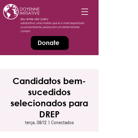
doy·enne /doiˈ(y)en/
substantivo: uma mulher que é a mais respeitada
ou proeminente pessoa em um determinado
campo
Donate
Candidatos bem-
sucedidos
selecionados para
DREP
terça, 08/12
  |  
Conectados