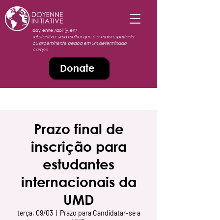
doy·enne /doiˈ(y)en/
substantivo: uma mulher que é a mais respeitada
ou proeminente pessoa em um determinado
campo
Donate
Prazo final de
inscrição para
estudantes
internacionais da
UMD
terça, 09/03
  |  
Prazo para Candidatar-se a